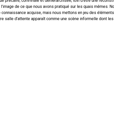
e précaire, conviviale et déhiérarchisée, loin d’être une reconstit
 à l’image de ce que nous avons pratiqué sur les quais mêmes. N
ne connaissance acquise, mais nous mettons en jeu des éléments 
Notre salle d’attente apparaît comme une scène informelle dont l