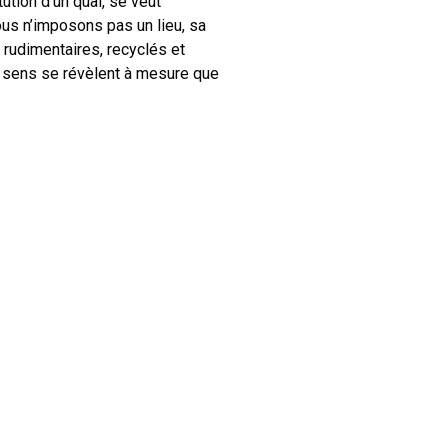
ution d’un quai, se veut
ous n’imposons pas un lieu, sa
rudimentaires, recyclés et
es sens se révèlent à mesure que