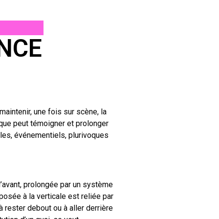
ANCE
aintenir, une fois sur scène, la
ique peut témoigner et prolonger
bles, événementiels, plurivoques
 l’avant, prolongée par un système
posée à la verticale est reliée par
à rester debout ou à aller derrière