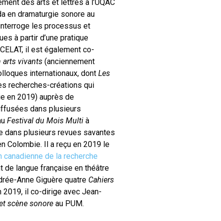
ement des arts et lettres à l’UQAC
ada en dramaturgie sonore au
 interroge les processus et
ues à partir d’une pratique
 CELAT, il est également co-
 arts vivants
(anciennement
 colloques internationaux, dont
Les
es recherches-créations qui
ie en 2019) auprès de
iffusées dans plusieurs
 au
Festival du Mois Multi
à
lie dans plusieurs revues savantes
n Colombie. Il a reçu en 2019 le
n canadienne de la recherche
nt de langue française en théâtre
drée-Anne Giguère quatre
Cahiers
en 2019, il co-dirige avec Jean-
 et scène sonore
au PUM.