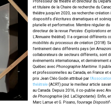
Professeur de théâtre et directeur du Départ
et titulaire de la Chaire de recherche du Can
théâtre jusqu’en 2020, sa recherche-création
dispositifs d’écritures dramatiques et scéniq
plurielle et performative. Membre régulier du
directeur de la revue
Percées -Explorations en
L’Annuaire théâtral). Il a organisé différents
mobilités du processus de création
(2018). S
l’entrainent dans différents pays (en Amazon
collaborateurs de secteurs différents, sont d
événements internationaux, et dernièrement
Québec avec
Phonographie Maritime
. Il pub
et professionnelles au Canada, en France et e
prix Jean Cléo Godin attribué par
l’Associatio
théâtrale
(ACRT) pour le meilleur article sava
au Canada. Depuis 2016, il co-publie avec An
de Phonographie
(éd. LaClignotante). Enfin, 
Marc Larrue et G. Pisano, l’ouvrage
Dispositif