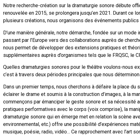
Notre recherche-création sur la dramaturgie sonore débute offi
renouvelée en 2015, se prolongera jusqu’en 2021. Durant ce lo
plusieurs créations, nous organisons des événements publics e
D’une manière générale, notre démarche, fondée sur un mode inte
passant par l’Europe vers des collaborations auprès de cherche
nous permet de développer des extensions pratiques et théori
supplémentaires auprès d’organismes tels que le FRQSC, le CR
Quelles dramaturgies sonores pour le théâtre voulons-nous e
c’est à travers deux périodes principales que nous déterminon
Dans un premier temps, nous cherchons à défaire la place du s
éclairer le drame et soumis à la construction d’images, à la m
commençons par émanciper le geste sonore et sa nécessité aura
pratiques performatives avec le corps (voix comprise), la manipul
dramaturgie sonore qui en émerge met en relation la scène avec l
environnemental, etc.) offre une possibilité d’expériences maté
musique, poésie, radio, vidéo… Ce rapprochement avec l’art sono